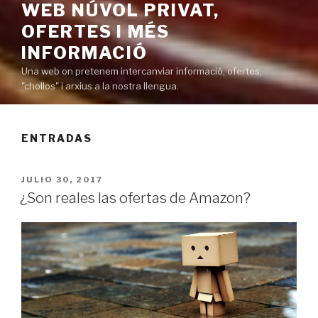
WEB NÚVOL PRIVAT,
OFERTES I MÉS
INFORMACIÓ
Una web on pretenem intercanviar informació, ofertes,
"chollos" i arxius a la nostra llengua.
ENTRADAS
PUBLICADO
JULIO 30, 2017
EN
¿Son reales las ofertas de Amazon?